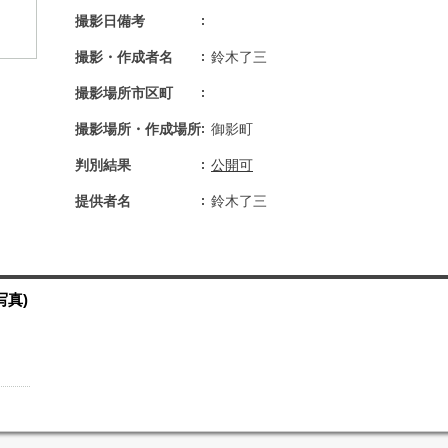
撮影日備考
撮影・作成者名
鈴木了三
撮影場所市区町
撮影場所・作成場所
御影町
判別結果
公開可
提供者名
鈴木了三
写真)