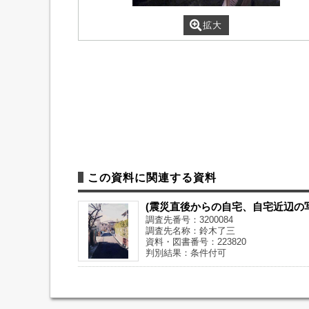
拡大
この資料に関連する資料
(震災直後からの自宅、自宅近辺の
調査先番号：3200084
調査先名称：鈴木了三
資料・図書番号：223820
判別結果：条件付可