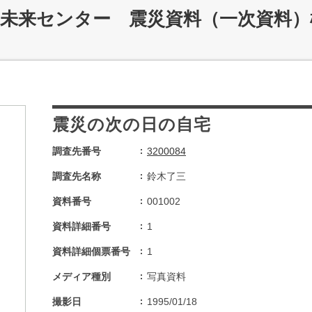
災未来センター 震災資料（一次資料）
震災の次の日の自宅
調査先番号
3200084
調査先名称
鈴木了三
資料番号
001002
資料詳細番号
1
資料詳細個票番号
1
メディア種別
写真資料
撮影日
1995/01/18