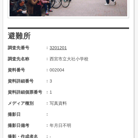
避難所
調査先番号
3201201
調査先名称
西宮市立大社小学校
資料番号
002004
資料詳細番号
3
資料詳細個票番号
1
メディア種別
写真資料
撮影日
撮影日備考
年月日不明
撮影・作成者名
-