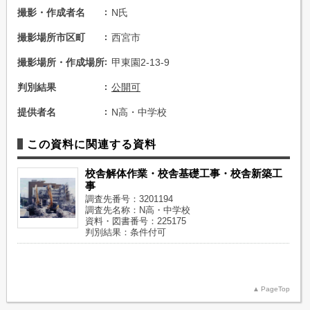
撮影・作成者名
N氏
撮影場所市区町
西宮市
撮影場所・作成場所
甲東園2-13-9
判別結果
公開可
提供者名
N高・中学校
この資料に関連する資料
校舎解体作業・校舎基礎工事・校舎新築工
事
調査先番号：3201194
調査先名称：N高・中学校
資料・図書番号：225175
判別結果：条件付可
PageTop