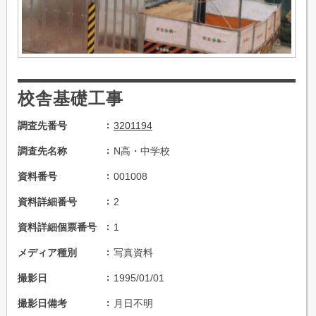
校舎基礎工事
調査先番号
3201194
調査先名称
N高・中学校
資料番号
001008
資料詳細番号
2
資料詳細個票番号
1
メディア種別
写真資料
撮影日
1995/01/01
撮影日備考
月日不明