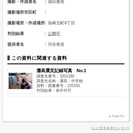
撮影・作成者名
成田雅英
撮影場所市区町
撮影場所・作成場所
魚崎北町8丁目
判別結果
公開可
提供者名
河合善造
この資料に関連する資料
灘高震災記録写真 No.1
調査先番号：3201180
調査先名称：灘高・中学校
資料・図書番号：225155
判別結果：条件付可
PageTop
人と防災未来センター