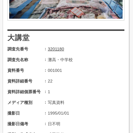
大講堂
調査先番号
3201180
調査先名称
灘高・中学校
資料番号
001001
資料詳細番号
22
資料詳細個票番号
1
メディア種別
写真資料
撮影日
1995/01/01
撮影日備考
日不明