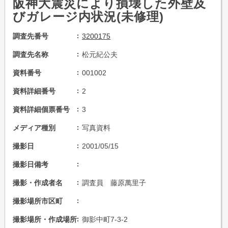
阪神大震災により損壊した外壁及
びガレージ内状況(未修理)
調査先番号
3200175
調査先名称
松元紀公夫
資料番号
001002
資料詳細番号
2
資料詳細個票番号
3
メディア種別
写真資料
撮影日
2001/05/15
撮影日備考
撮影・作成者名
調査員 藤原萬里子
撮影場所市区町
撮影場所・作成場所
御影中町7-3-2