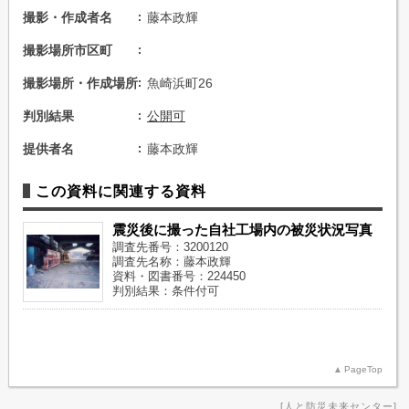
撮影・作成者名
藤本政輝
撮影場所市区町
撮影場所・作成場所
魚崎浜町26
判別結果
公開可
提供者名
藤本政輝
この資料に関連する資料
震災後に撮った自社工場内の被災状況写真
調査先番号：3200120
調査先名称：藤本政輝
資料・図書番号：224450
判別結果：条件付可
PageTop
人と防災未来センター