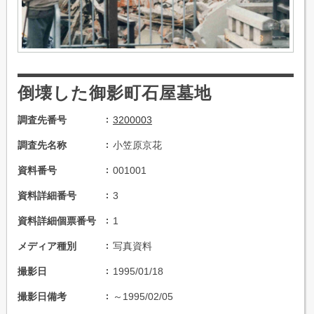
倒壊した御影町石屋墓地
調査先番号
3200003
調査先名称
小笠原京花
資料番号
001001
資料詳細番号
3
資料詳細個票番号
1
メディア種別
写真資料
撮影日
1995/01/18
撮影日備考
～1995/02/05