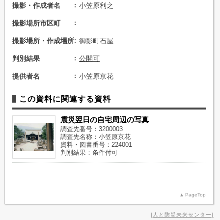
撮影・作成者名
小笠原利之
撮影場所市区町
撮影場所・作成場所
御影町石屋
判別結果
公開可
提供者名
小笠原京花
この資料に関連する資料
震災翌日の自宅周辺の写真
調査先番号：3200003
調査先名称：小笠原京花
資料・図書番号：224001
判別結果：条件付可
PageTop
人と防災未来センター