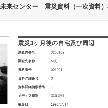
災未来センター 震災資料（一次資料）
震災3ヶ月後の自宅及び周辺
調査先番号
3200102
調査先名称
M氏
資料番号
001001
資料詳細番号
3
資料詳細個票番号
1
メディア種別
写真資料
撮影日
1995/04/17