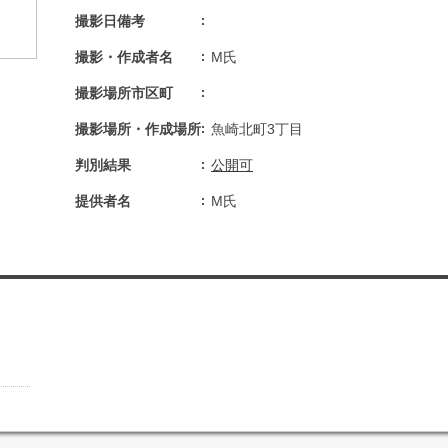
撮影日備考
撮影・作成者名
M氏
撮影場所市区町
撮影場所・作成場所
魚崎北町3丁目
判別結果
公開可
提供者名
M氏