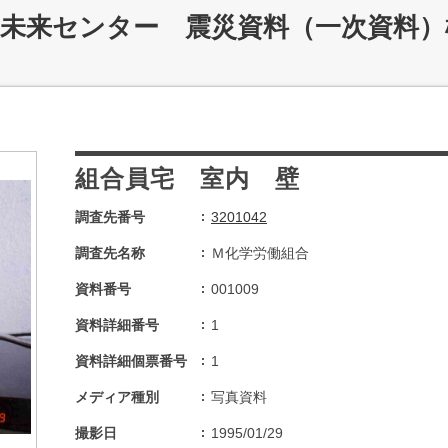
災未来センター 震災資料（一次資料）
組合員宅 室内 壁
調査先番号
3201042
調査先名称
Ｍ化学労働組合
資料番号
001009
資料詳細番号
1
資料詳細個票番号
1
メディア種別
写真資料
撮影日
1995/01/29