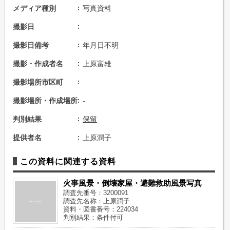
メディア種別
写真資料
撮影日
撮影日備考
年月日不明
撮影・作成者名
上原富雄
撮影場所市区町
撮影場所・作成場所
-
判別結果
保留
提供者名
上原潤子
この資料に関連する資料
火事風景・倒壊家屋・避難救助風景写真
調査先番号：3200091
調査先名称：上原潤子
資料・図書番号：224034
判別結果：条件付可