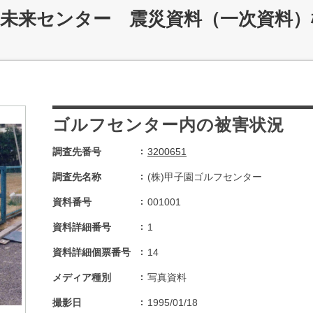
災未来センター 震災資料（一次資料）
ゴルフセンター内の被害状況
調査先番号
3200651
調査先名称
(株)甲子園ゴルフセンター
資料番号
001001
資料詳細番号
1
資料詳細個票番号
14
メディア種別
写真資料
撮影日
1995/01/18