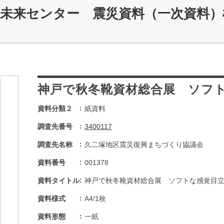
災未来センター 震災資料（一次資料）
神戸で秋冬靴資材総合展 ソフ
資料分類２
紙資料
調査先番号
3400117
調査先名称
久二塚地区震災復興まちづくり協議会
資料番号
001378
資料タイトル
神戸で秋冬靴資材総合展 ソフトな感覚目
資料様式
A4/1枚
資料形態
一紙