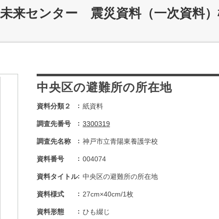
災未来センター 震災資料（一次資料）
中央区の避難所の所在地
資料分類２
紙資料
調査先番号
3300319
調査先名称
神戸市立青陽東養護学校
資料番号
004074
資料タイトル
中央区の避難所の所在地
資料様式
27cm×40cm/1枚
資料形態
ひも綴じ