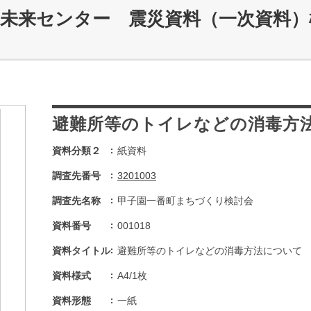
災未来センター 震災資料（一次資料）
避難所等のトイレなどの消毒方
資料分類２
紙資料
調査先番号
3201003
調査先名称
甲子園一番町まちづくり検討会
資料番号
001018
資料タイトル
避難所等のトイレなどの消毒方法について
資料様式
A4/1枚
資料形態
一紙