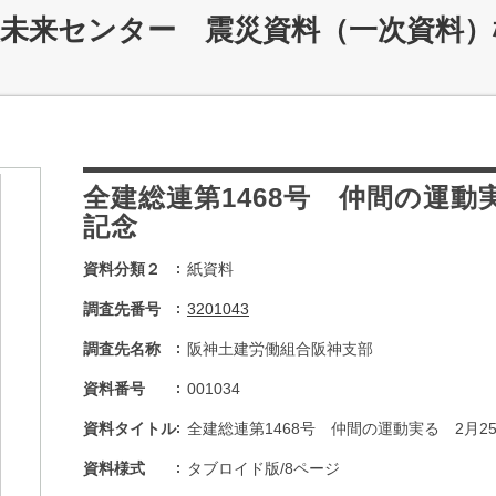
災未来センター 震災資料（一次資料）
全建総連第1468号 仲間の運動
記念
資料分類２
紙資料
調査先番号
3201043
調査先名称
阪神土建労働組合阪神支部
資料番号
001034
資料タイトル
全建総連第1468号 仲間の運動実る 2月2
資料様式
タブロイド版/8ページ