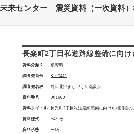
災未来センター 震災資料（一次資料）
長楽町2丁目私道路線整備に向け
資料分類２
紙資料
調査先番号
3100411
調査先名称
野田北部まちづくり協議会
資料番号
001600
資料タイトル
長楽町2丁目私道路線整備に向けた相談会の
資料様式
A4/1枚
資料形態
一紙