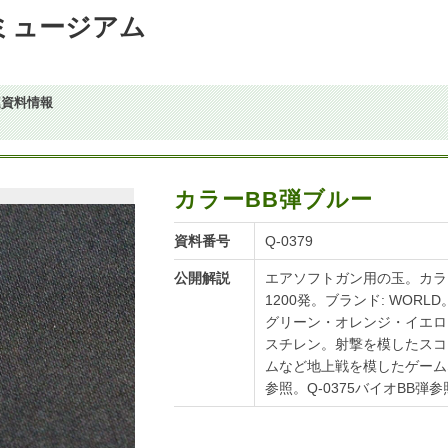
ツミュージアム
連資料情報
カラーBB弾ブルー
資料番号
Q-0379
公開解説
エアソフトガン用の玉。カラー
1200発。ブランド: WORL
グリーン・オレンジ・イエロ
スチレン。射撃を模したスコ
ムなど地上戦を模したゲームな
参照。Q-0375バイオBB弾