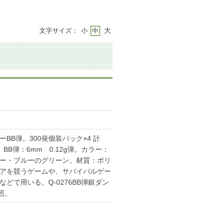
大
文字サイズ：
小
中
BB弾。300発個装パック×4 計
D。BB弾：6mm 0.12g弾。カラー：
ー・ブルーのグリーン。材質：ポリ
アを競うゲームや、サバイバルゲー
どで用いる。Q-0276BB弾銀ダン
参照。