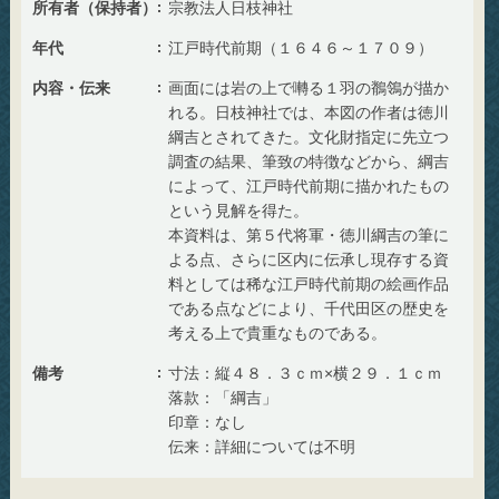
所有者（保持者）
宗教法人日枝神社
年代
江戸時代前期（１６４６～１７０９）
内容・伝来
画面には岩の上で囀る１羽の鶺鴒が描か
れる。日枝神社では、本図の作者は徳川
綱吉とされてきた。文化財指定に先立つ
調査の結果、筆致の特徴などから、綱吉
によって、江戸時代前期に描かれたもの
という見解を得た。
本資料は、第５代将軍・徳川綱吉の筆に
よる点、さらに区内に伝承し現存する資
料としては稀な江戸時代前期の絵画作品
である点などにより、千代田区の歴史を
考える上で貴重なものである。
備考
寸法：縦４８．３ｃｍ×横２９．１ｃｍ
落款：「綱吉」
印章：なし
伝来：詳細については不明