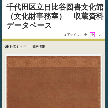
千代田区立日比谷図書文化館
（文化財事務室） 収蔵資料
データベース
大
文字サイズ：
小
中
検索トップ
資料情報