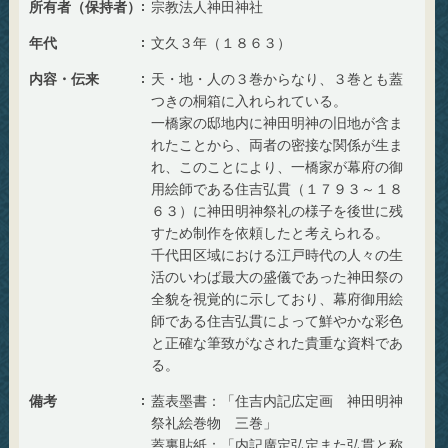
所有者（保持者）
宗教法人神田神社
年代
文久３年（１８６３）
内容・伝来
天・地・人の３巻からなり、３巻とも蓋
つきの桐箱に入れられている。
一橋家の邸地内に神田明神の旧地が含ま
れたことから、両者の密接な関係が生ま
れ、このことにより、一橋家が幕府の御
用絵師である住吉弘貫（１７９３～１８
６３）に神田明神祭礼の様子を後世に残
すため制作を依頼したと考えられる。
千代田区域における江戸時代の人々の生
活のいわば最大の盛儀であった神田祭の
全貌を視覚的に示しており、幕府御用絵
師である住吉弘貫によって鮮やかな彩色
と正確な筆致がなされた貴重な資料であ
る。
備考
蓋表墨書：「住吉内記広定画 神田明神
祭礼絵巻物 三巻」
蓋裏貼紙：「内記廣定弘定また弘貫と称