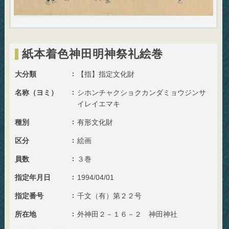
紙本着色神田明神祭礼絵巻
大分類
【指】指定文化財
名称（ヨミ）
シホンチャクショクカンダミョウジンサ
イレイエマキ
種別
有形文化財
区分
絵画
員数
３巻
指定年月日
1994/04/01
指定番号
千文（有）第２２号
所在地
外神田２－１６－２ 神田神社