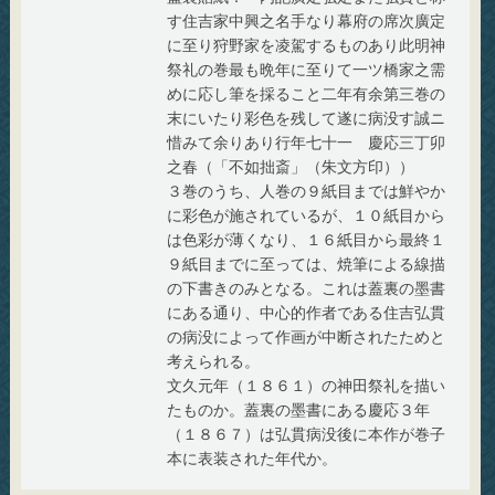
す住吉家中興之名手なり幕府の席次廣定
に至り狩野家を凌駕するものあり此明神
祭礼の巻最も晩年に至りて一ツ橋家之需
めに応し筆を採ること二年有余第三巻の
末にいたり彩色を残して遂に病没す誠ニ
惜みて余りあり行年七十一 慶応三丁卯
之春（「不如拙斎」（朱文方印））
３巻のうち、人巻の９紙目までは鮮やか
に彩色が施されているが、１０紙目から
は色彩が薄くなり、１６紙目から最終１
９紙目までに至っては、焼筆による線描
の下書きのみとなる。これは蓋裏の墨書
にある通り、中心的作者である住吉弘貫
の病没によって作画が中断されたためと
考えられる。
文久元年（１８６１）の神田祭礼を描い
たものか。蓋裏の墨書にある慶応３年
（１８６７）は弘貫病没後に本作が巻子
本に表装された年代か。