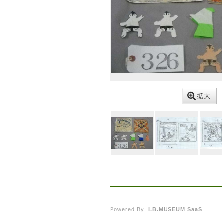
拡大
Powered By
I.B.MUSEUM SaaS