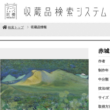
収蔵品情報
検索トップ
赤城
作者
制作年
中分類
技法/材
サイズ
取得方