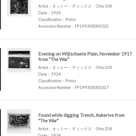
Artist：オットー・ディックス Otto DIX
Date：1924
Classification：Prints
Accession Number：FP199300001025
Evening on Wijtschaete Plain, November 1917
from "The War"
Artist：オットー・ディックス Otto DIX
Date：1924
Classification：Prints
Accession Number：FP199300001027
Found while digging Trench, Auberive from
"The War"
Artist：オットー・ディックス Otto DIX
Date：1924