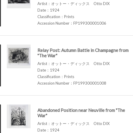
Artist：オットー・ディックス Otto DIX
Date：1924
Classification：Prints
Accession Number：FP199300001006
Relay Post: Autumn Battle in Champagne from
"The War"
Artist：オットー・ディックス Otto DIX
Date：1924
Classification：Prints
Accession Number：FP199300001008
Abandoned Position near Neuville from "The
War"
Artist：オットー・ディックス Otto DIX
Date：1924