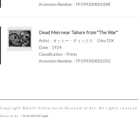
Accession Number：FP199300001048
Dead Men near Tahure from "The War"
Artist：オットー・ディックス Otto DIX
Date：1924
Classification：Prints
Accession Number：FP199300001050
Copyright ©︎Aichi Prefectural Museum of Art. All rights reserve
Powered By
I.B.MUSEUM SaaS