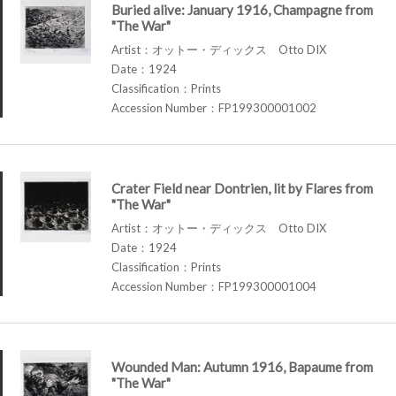
Buried alive: January 1916, Champagne from
"The War"
Artist：オットー・ディックス Otto DIX
Date：1924
Classification：Prints
Accession Number：FP199300001002
Crater Field near Dontrien, lit by Flares from
"The War"
Artist：オットー・ディックス Otto DIX
Date：1924
Classification：Prints
Accession Number：FP199300001004
Wounded Man: Autumn 1916, Bapaume from
"The War"