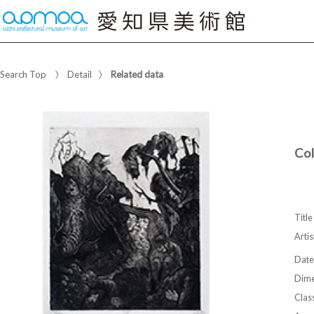
Search Top
Detail
Related data
Co
Title
Artis
Date
Dime
Class