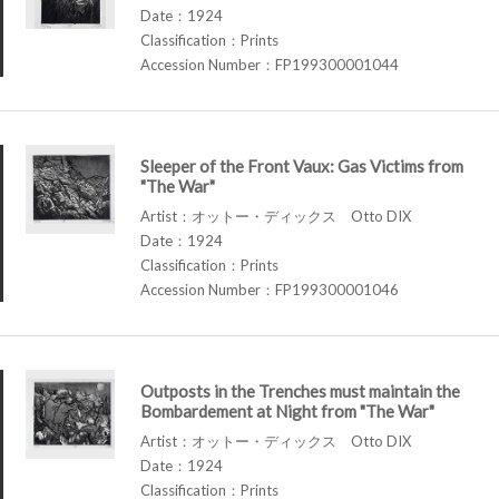
Date：1924
Classification：Prints
Accession Number：FP199300001044
Sleeper of the Front Vaux: Gas Victims from
"The War"
Artist：オットー・ディックス Otto DIX
Date：1924
Classification：Prints
Accession Number：FP199300001046
Outposts in the Trenches must maintain the
Bombardement at Night from "The War"
Artist：オットー・ディックス Otto DIX
Date：1924
Classification：Prints