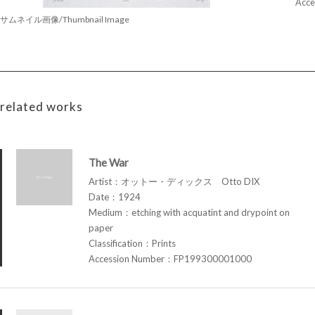
Acce
サムネイル画像/Thumbnail Image
related works
The War
Artist：オットー・ディックス Otto DIX
Date：1924
Medium：etching with acquatint and drypoint on
paper
Classification：Prints
Accession Number：FP199300001000