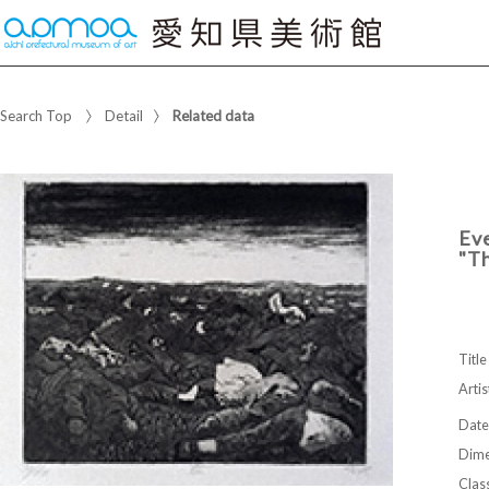
Search Top
Detail
Related data
Ev
"T
Title
Artis
Date
Dime
Class