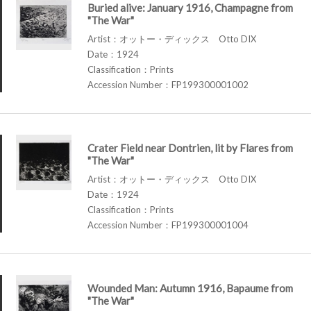
Buried alive: January 1916, Champagne from
"The War"
Artist：オットー・ディックス Otto DIX
Date：1924
Classification：Prints
Accession Number：FP199300001002
Crater Field near Dontrien, lit by Flares from
"The War"
Artist：オットー・ディックス Otto DIX
Date：1924
Classification：Prints
Accession Number：FP199300001004
Wounded Man: Autumn 1916, Bapaume from
"The War"