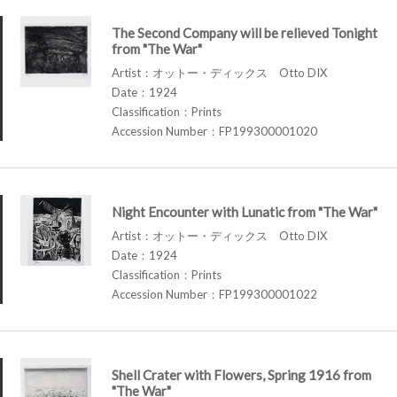
The Second Company will be relieved Tonight
from "The War"
Artist：オットー・ディックス Otto DIX
Date：1924
Classification：Prints
Accession Number：FP199300001020
Night Encounter with Lunatic from "The War"
Artist：オットー・ディックス Otto DIX
Date：1924
Classification：Prints
Accession Number：FP199300001022
Shell Crater with Flowers, Spring 1916 from
"The War"