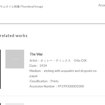
Acce
サムネイル画像/Thumbnail Image
related works
The War
Artist：オットー・ディックス Otto DIX
Date：1924
Medium：etching with acquatint and drypoint on
paper
Classification：Prints
Accession Number：FP199300001000