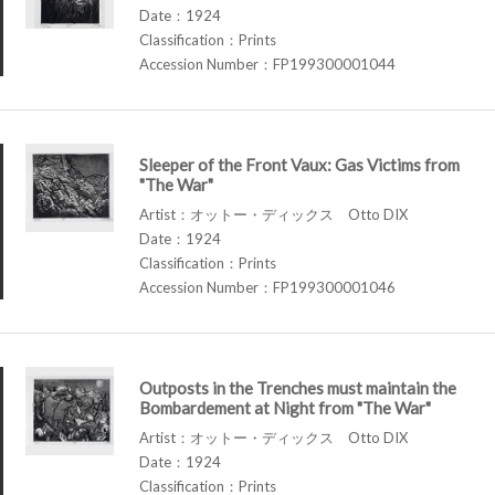
Date：1924
Classification：Prints
Accession Number：FP199300001044
Sleeper of the Front Vaux: Gas Victims from
"The War"
Artist：オットー・ディックス Otto DIX
Date：1924
Classification：Prints
Accession Number：FP199300001046
Outposts in the Trenches must maintain the
Bombardement at Night from "The War"
Artist：オットー・ディックス Otto DIX
Date：1924
Classification：Prints