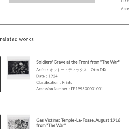
Class
Acce
related works
Soldiers' Grave at the Front from "The War"
Artist：オットー・ディックス Otto DIX
Date：1924
Classification：Prints
Accession Number：FP199300001001
Gas Victims: Temple-La-Fosse, August 1916
from "The War"