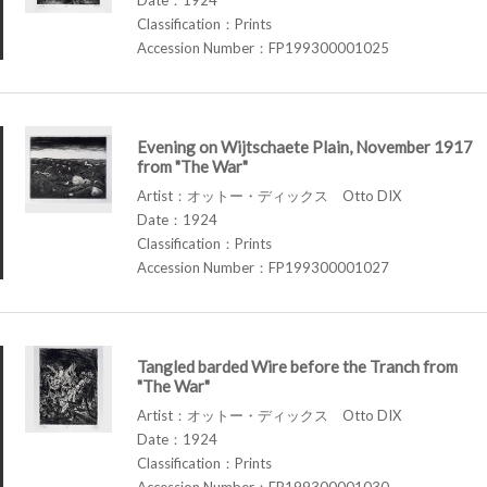
Classification：Prints
Accession Number：FP199300001025
Evening on Wijtschaete Plain, November 1917
from "The War"
Artist：オットー・ディックス Otto DIX
Date：1924
Classification：Prints
Accession Number：FP199300001027
Tangled barded Wire before the Tranch from
"The War"
Artist：オットー・ディックス Otto DIX
Date：1924
Classification：Prints
Accession Number：FP199300001030