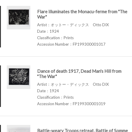
Flare illuminates the Monacu-ferme from "The
War"
Artist：オットー・ディックス Otto DIX
Date：1924
Classification：Prints
Accession Number：FP199300001017
Dance of death 1917, Dead Man's Hill from
"The War"
Artist：オットー・ディックス Otto DIX
Date：1924
Classification：Prints
Accession Number：FP199300001019
Battle-weary Troops retreat, Battle of Somme