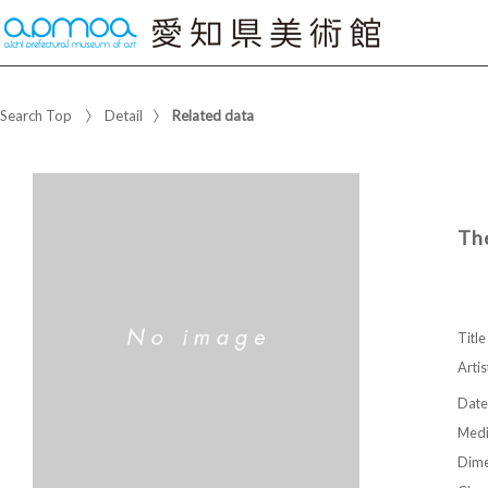
Search Top
Detail
Related data
Th
Title
Artis
Date
Med
Dime