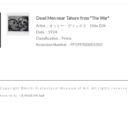
Dead Men near Tahure from "The War"
Artist：オットー・ディックス Otto DIX
Date：1924
Classification：Prints
Accession Number：FP199300001050
Copyright ©︎Aichi Prefectural Museum of Art. All rights reserve
Powered By
I.B.MUSEUM SaaS