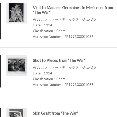
Visit to Madame Germaine's in Mericourt from
"The War"
Artist：オットー・ディックス Otto DIX
Date：1924
Classification：Prints
Accession Number：FP199300001036
Shot to Pieces from "The War"
Artist：オットー・ディックス Otto DIX
Date：1924
Classification：Prints
Accession Number：FP199300001038
Skin Graft from "The War"