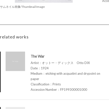
Acce
サムネイル画像/Thumbnail Image
related works
The War
Artist：オットー・ディックス Otto DIX
Date：1924
Medium：etching with acquatint and drypoint on
paper
Classification：Prints
Accession Number：FP199300001000