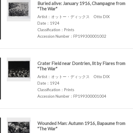
Buried alive: January 1916, Champagne from
"The War"
Artist：オットー・ディックス Otto DIX
Date：1924
Classification：Prints
Accession Number：FP199300001002
Crater Field near Dontrien, lit by Flares from
"The War"
Artist：オットー・ディックス Otto DIX
Date：1924
Classification：Prints
Accession Number：FP199300001004
Wounded Man: Autumn 1916, Bapaume from
"The War"