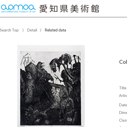
Search Top
Detail
Related data
Co
Title
Artis
Date
Dime
Class