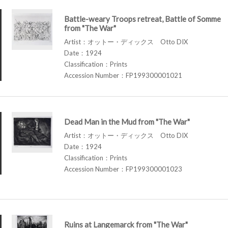
Battle-weary Troops retreat, Battle of Somme
from "The War"
Artist：オットー・ディックス Otto DIX
Date：1924
Classification：Prints
Accession Number：FP199300001021
Dead Man in the Mud from "The War"
Artist：オットー・ディックス Otto DIX
Date：1924
Classification：Prints
Accession Number：FP199300001023
Ruins at Langemarck from "The War"