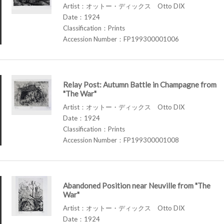
Artist：オットー・ディックス Otto DIX
Date：1924
Classification：Prints
Accession Number：FP199300001006
Relay Post: Autumn Battle in Champagne from
"The War"
Artist：オットー・ディックス Otto DIX
Date：1924
Classification：Prints
Accession Number：FP199300001008
Abandoned Position near Neuville from "The
War"
Artist：オットー・ディックス Otto DIX
Date：1924