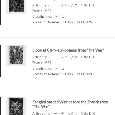
Artist：オットー・ディックス Otto DIX
Date：1924
Classification：Prints
Accession Number：FP199300001025
Slope at Clery-sur-Somme from "The War"
Artist：オットー・ディックス Otto DIX
Date：1924
Classification：Prints
Accession Number：FP199300001028
Tangled barded Wire before the Tranch from
"The War"
Artist：オットー・ディックス Otto DIX