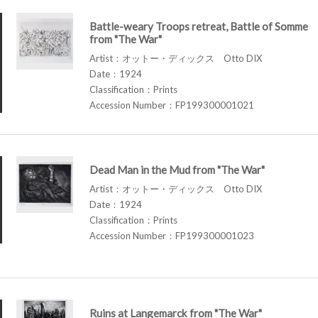
Battle-weary Troops retreat, Battle of Somme
from "The War"
Artist：オットー・ディックス Otto DIX
Date：1924
Classification：Prints
Accession Number：FP199300001021
Dead Man in the Mud from "The War"
Artist：オットー・ディックス Otto DIX
Date：1924
Classification：Prints
Accession Number：FP199300001023
Ruins at Langemarck from "The War"