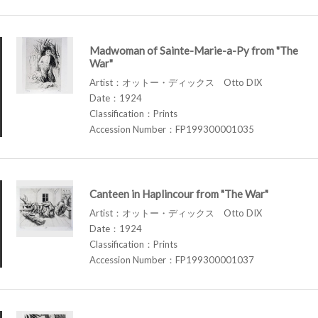
Madwoman of Sainte-Marie-a-Py from "The
War"
Artist：オットー・ディックス Otto DIX
Date：1924
Classification：Prints
Accession Number：FP199300001035
Canteen in Haplincour from "The War"
Artist：オットー・ディックス Otto DIX
Date：1924
Classification：Prints
Accession Number：FP199300001037