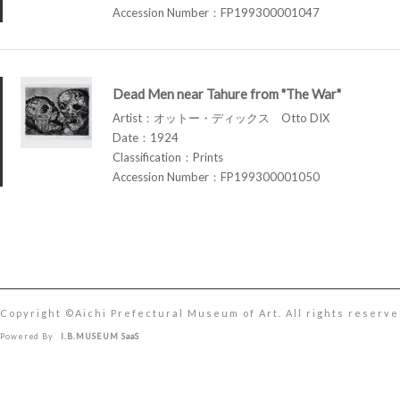
Accession Number：FP199300001047
Dead Men near Tahure from "The War"
Artist：オットー・ディックス Otto DIX
Date：1924
Classification：Prints
Accession Number：FP199300001050
Copyright ©︎Aichi Prefectural Museum of Art. All rights reserve
Powered By
I.B.MUSEUM SaaS