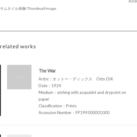
Acce
サムネイル画像/Thumbnail Image
related works
The War
Artist：オットー・ディックス Otto DIX
Date：1924
Medium：etching with acquatint and drypoint on
paper
Classification：Prints
Accession Number：FP199300001000