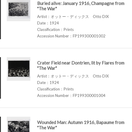
Buried alive: January 1916, Champagne from
"The War"
Artist：オットー・ディックス Otto DIX
Date：1924
Classification：Prints
Accession Number：FP199300001002
Crater Field near Dontrien, lit by Flares from
"The War"
Artist：オットー・ディックス Otto DIX
Date：1924
Classification：Prints
Accession Number：FP199300001004
Wounded Man: Autumn 1916, Bapaume from
"The War"