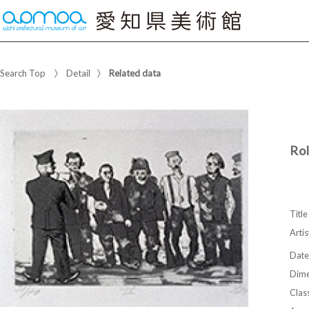
Search Top
Detail
Related data
Rol
Title
Artis
Date
Dime
Class