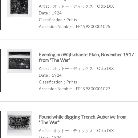
Artist：オットー・ディックス Otto DIX
Date：1924
Classification：Prints
Accession Number：FP199300001025
Evening on Wijtschaete Plain, November 1917
from "The War"
Artist：オットー・ディックス Otto DIX
Date：1924
Classification：Prints
Accession Number：FP199300001027
Found while digging Trench, Auberive from
"The War"
Artist：オットー・ディックス Otto DIX
Date：1924