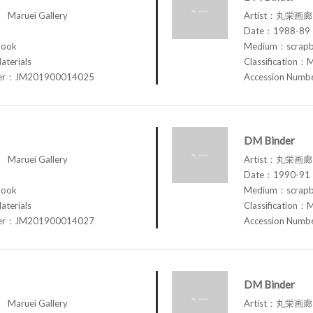
aruei Gallery
Artist：丸栄画廊 M
Date：1988-89
book
Medium：scrap
aterials
Classification：M
ber：JM201900014025
Accession Num
DM Binder
aruei Gallery
Artist：丸栄画廊 M
Date：1990-91
book
Medium：scrap
aterials
Classification：M
ber：JM201900014027
Accession Num
DM Binder
aruei Gallery
Artist：丸栄画廊 M