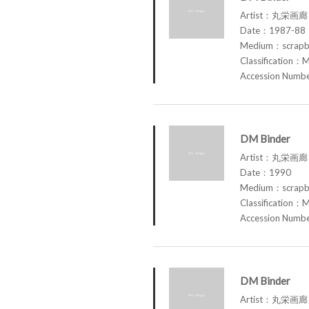
Artist：丸栄画廊 M
Date：1987-88
Medium：scrap
Classification：M
Accession Num
DM Binder
Artist：丸栄画廊 M
Date：1990
Medium：scrap
Classification：M
Accession Num
DM Binder
Artist：丸栄画廊 M