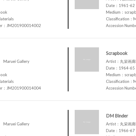
Date：1961-62
book
Medium：scrap
aterials
Classification：M
ber：JM201900014002
Accession Num
Scrapbook
aruei Gallery
Artist：丸栄画廊 M
Date：1964-65
book
Medium：scrap
aterials
Classification：M
ber：JM201900014004
Accession Num
DM Binder
aruei Gallery
Artist：丸栄画廊 M
Date：1966-67