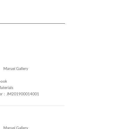
aruei Gallery
book
aterials
ber：JM201900014001
aruei Gallery