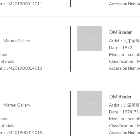
ber：JM201900014011
Accession Num
DM Binder
aruei Gallery
Artist：丸栄画廊 M
Date：1972
book
Medium：scrap
aterials
Classification：M
ber：JM201900014013
Accession Num
DM Binder
aruei Gallery
Artist：丸栄画廊 M
Date：1974-75
book
Medium：scrap
aterials
Classification：M
ber：JM201900014015
Accession Num