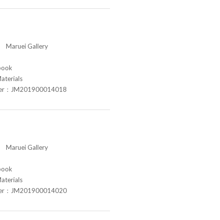
aruei Gallery
book
aterials
ber：JM201900014018
aruei Gallery
book
aterials
ber：JM201900014020