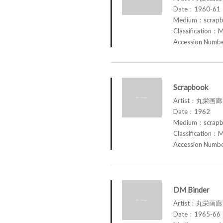
Date：1960-61
Medium：scrap
Classification：M
Accession Num
Scrapbook
Artist：丸栄画廊 M
Date：1962
Medium：scrap
Classification：M
Accession Num
DM Binder
Artist：丸栄画廊 M
Date：1965-66