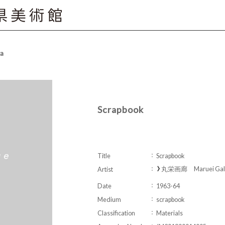
ta
Scrapbook
Title
Scrapbook
丸栄画廊 Maruei Gall
Artist
Date
1963-64
Medium
scrapbook
Classification
Materials