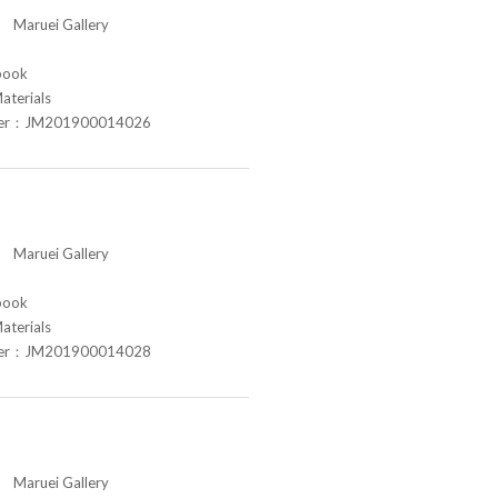
aruei Gallery
book
aterials
ber：JM201900014026
aruei Gallery
book
aterials
ber：JM201900014028
aruei Gallery