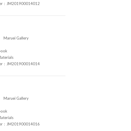
ber：JM201900014012
aruei Gallery
book
aterials
ber：JM201900014014
aruei Gallery
book
aterials
ber：JM201900014016