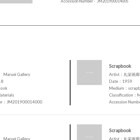
Accession Number
JM201900014005
Scrapbook
aruei Gallery
Artist：丸栄画廊 M
18
Date：1959
book
Medium：scrap
aterials
Classification：M
ber：JM201900014000
Accession Num
Scrapbook
aruei Gallery
Artist：丸栄画廊 M