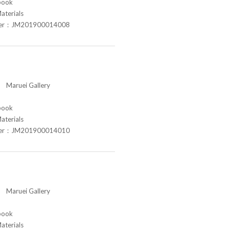
book
aterials
ber：JM201900014008
aruei Gallery
book
aterials
ber：JM201900014010
aruei Gallery
book
aterials