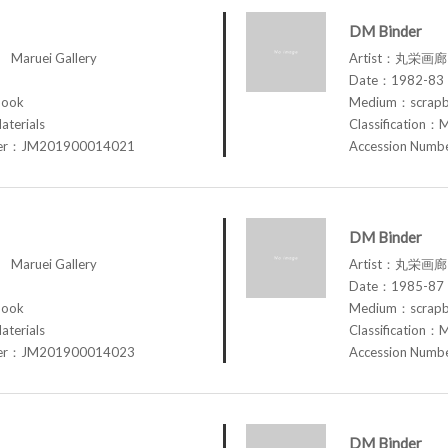
DM Binder
aruei Gallery
Artist：丸栄画廊 M
Date：1982-83
book
Medium：scrap
aterials
Classification：M
ber：JM201900014021
Accession Num
DM Binder
aruei Gallery
Artist：丸栄画廊 M
Date：1985-87
book
Medium：scrap
aterials
Classification：M
ber：JM201900014023
Accession Num
DM Binder