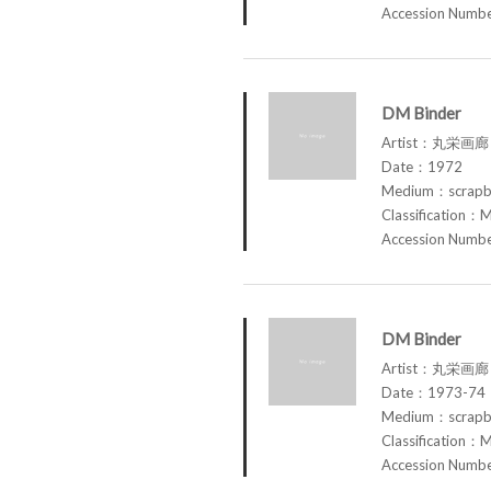
Accession Num
DM Binder
Artist：丸栄画廊 M
Date：1972
Medium：scrap
Classification：M
Accession Num
DM Binder
Artist：丸栄画廊 M
Date：1973-74
Medium：scrap
Classification：M
Accession Num