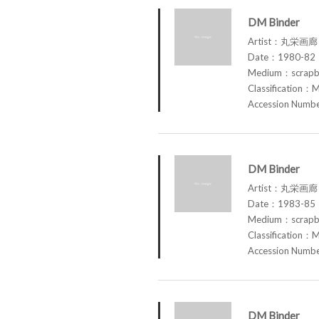
DM Binder
Artist：丸栄画廊 M
Date：1980-82
Medium：scrap
Classification：M
Accession Num
DM Binder
Artist：丸栄画廊 M
Date：1983-85
Medium：scrap
Classification：M
Accession Num
DM Binder