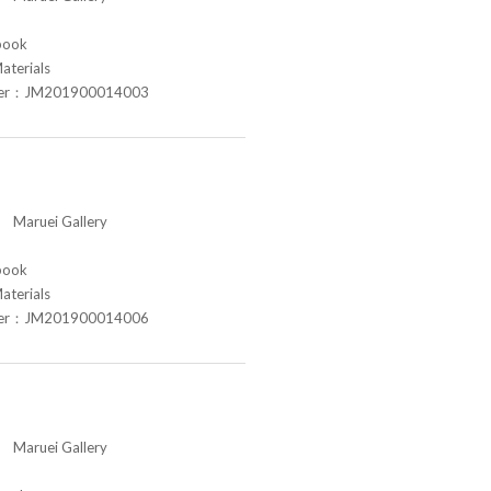
book
aterials
ber：JM201900014003
aruei Gallery
book
aterials
ber：JM201900014006
aruei Gallery