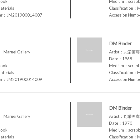
book
Medium：scrap
aterials
Classification：M
ber：JM201900014007
Accession Num
DM Binder
aruei Gallery
Artist：丸栄画廊 M
Date：1968
book
Medium：scrap
aterials
Classification：M
ber：JM201900014009
Accession Num
DM Binder
aruei Gallery
Artist：丸栄画廊 M
Date：1970
book
Medium：scrap
aterials
Classification：M