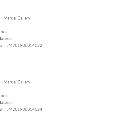
aruei Gallery
book
aterials
ber：JM201900014022
aruei Gallery
book
aterials
ber：JM201900014024