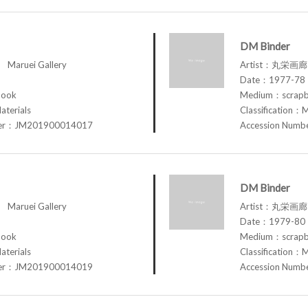
DM Binder
aruei Gallery
Artist：丸栄画廊 M
Date：1977-78
book
Medium：scrap
aterials
Classification：M
ber：JM201900014017
Accession Num
DM Binder
aruei Gallery
Artist：丸栄画廊 M
Date：1979-80
book
Medium：scrap
aterials
Classification：M
ber：JM201900014019
Accession Num