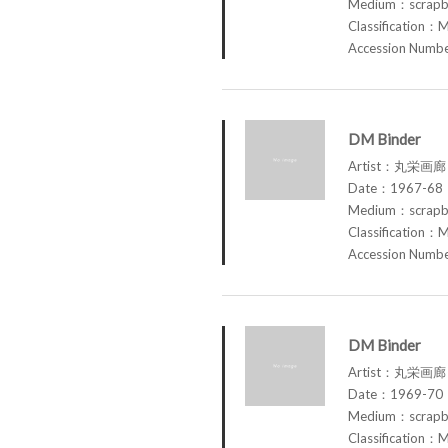
Medium：scrap
Classification：M
Accession Num
DM Binder
Artist：丸栄画廊 M
Date：1967-68
Medium：scrap
Classification：M
Accession Num
DM Binder
Artist：丸栄画廊 M
Date：1969-70
Medium：scrap
Classification：M