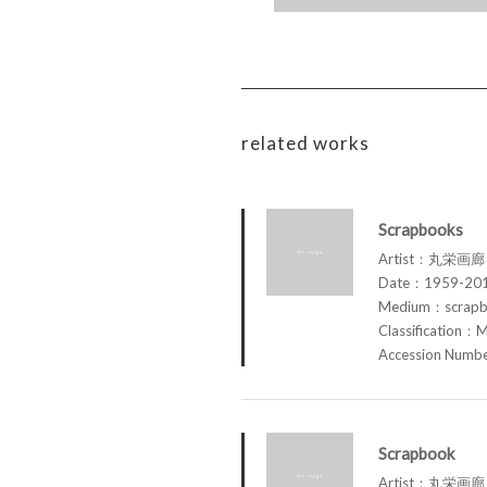
related works
Scrapbooks
Artist：丸栄画廊 M
Date：1959-20
Medium：scrap
Classification：M
Accession Num
Scrapbook
Artist：丸栄画廊 M