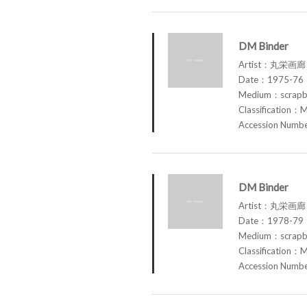
DM Binder
Artist：丸栄画廊 M
Date：1975-76
Medium：scrap
Classification：M
Accession Num
DM Binder
Artist：丸栄画廊 M
Date：1978-79
Medium：scrap
Classification：M
Accession Num