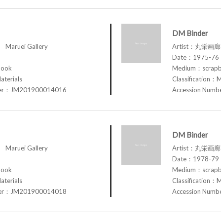
DM Binder
aruei Gallery
Artist：丸栄画廊 M
Date：1975-76
book
Medium：scrap
aterials
Classification：M
ber：JM201900014016
Accession Num
DM Binder
aruei Gallery
Artist：丸栄画廊 M
Date：1978-79
book
Medium：scrap
aterials
Classification：M
ber：JM201900014018
Accession Num