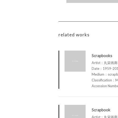
related works
Scrapbooks
Artist：丸栄画廊 M
Date：1959-20
Medium：scrap
Classification：M
Accession Num
Scrapbook
Artist：丸栄画廊 M