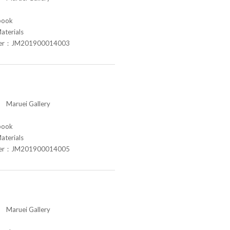
book
aterials
ber：JM201900014003
aruei Gallery
book
aterials
ber：JM201900014005
aruei Gallery