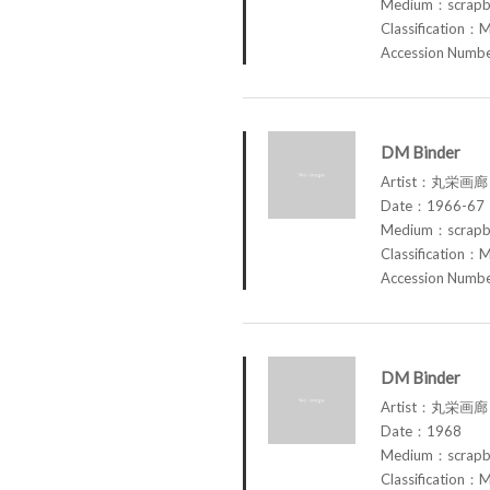
Medium：scrap
Classification：M
Accession Num
DM Binder
Artist：丸栄画廊 M
Date：1966-67
Medium：scrap
Classification：M
Accession Num
DM Binder
Artist：丸栄画廊 M
Date：1968
Medium：scrap
Classification：M