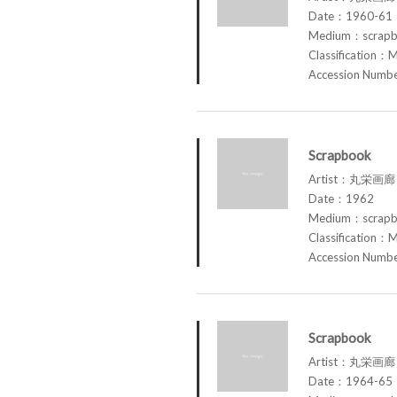
Date：1960-61
Medium：scrap
Classification：M
Accession Num
Scrapbook
Artist：丸栄画廊 M
Date：1962
Medium：scrap
Classification：M
Accession Num
Scrapbook
Artist：丸栄画廊 M
Date：1964-65