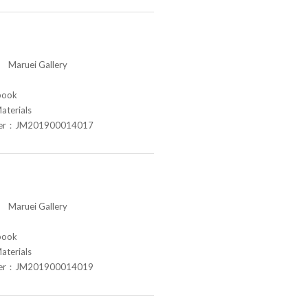
aruei Gallery
book
aterials
ber：JM201900014017
aruei Gallery
book
aterials
ber：JM201900014019