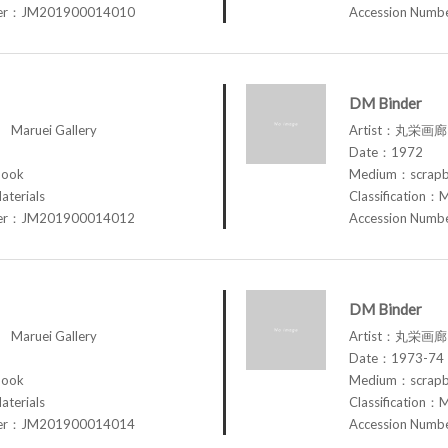
ber：JM201900014010
Accession Num
DM Binder
aruei Gallery
Artist：丸栄画廊 M
Date：1972
book
Medium：scrap
aterials
Classification：M
ber：JM201900014012
Accession Num
DM Binder
aruei Gallery
Artist：丸栄画廊 M
Date：1973-74
book
Medium：scrap
aterials
Classification：M
ber：JM201900014014
Accession Num