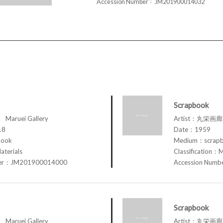
Accession Number
JM201900014032
Scrapbook
aruei Gallery
Artist：丸栄画廊 M
18
Date：1959
book
Medium：scrap
aterials
Classification：M
ber：JM201900014000
Accession Num
Scrapbook
aruei Gallery
Artist：丸栄画廊 M