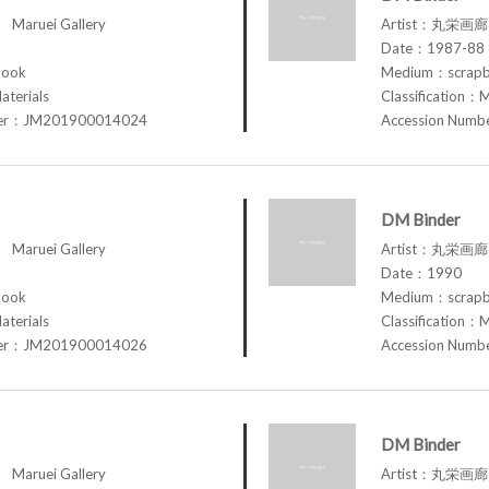
aruei Gallery
Artist：丸栄画廊 M
Date：1987-88
book
Medium：scrap
aterials
Classification：M
ber：JM201900014024
Accession Num
DM Binder
aruei Gallery
Artist：丸栄画廊 M
Date：1990
book
Medium：scrap
aterials
Classification：M
ber：JM201900014026
Accession Num
DM Binder
aruei Gallery
Artist：丸栄画廊 M