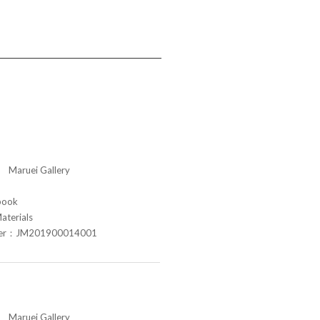
aruei Gallery
book
aterials
ber：JM201900014001
aruei Gallery