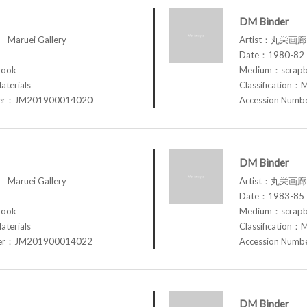
DM Binder
aruei Gallery
Artist：丸栄画廊 M
Date：1980-82
book
Medium：scrap
aterials
Classification：M
ber：JM201900014020
Accession Num
DM Binder
aruei Gallery
Artist：丸栄画廊 M
Date：1983-85
book
Medium：scrap
aterials
Classification：M
ber：JM201900014022
Accession Num
DM Binder