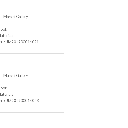
aruei Gallery
book
aterials
ber：JM201900014021
aruei Gallery
book
aterials
ber：JM201900014023