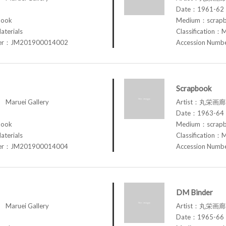
Date：1961-62
book
Medium：scrap
aterials
Classification：M
ber：JM201900014002
Accession Num
Scrapbook
aruei Gallery
Artist：丸栄画廊 M
Date：1963-64
book
Medium：scrap
aterials
Classification：M
ber：JM201900014004
Accession Num
DM Binder
aruei Gallery
Artist：丸栄画廊 M
Date：1965-66