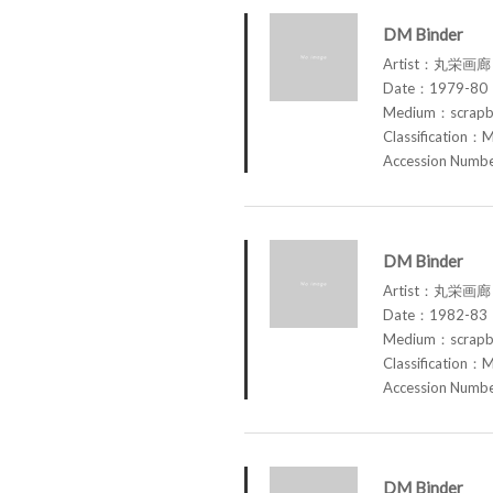
DM Binder
Artist：丸栄画廊 M
Date：1979-80
Medium：scrap
Classification：M
Accession Num
DM Binder
Artist：丸栄画廊 M
Date：1982-83
Medium：scrap
Classification：M
Accession Num
DM Binder