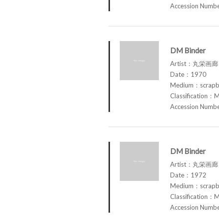
Accession Num
DM Binder
Artist：丸栄画廊 M
Date：1970
Medium：scrap
Classification：M
Accession Num
DM Binder
Artist：丸栄画廊 M
Date：1972
Medium：scrap
Classification：M
Accession Num