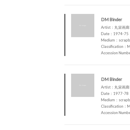
DM Binder
Artist：丸栄画廊 M
Date：1974-75
Medium：scrap
Classification：M
Accession Num
DM Binder
Artist：丸栄画廊 M
Date：1977-78
Medium：scrap
Classification：M
Accession Num