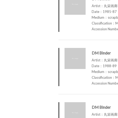
Artist：丸栄画廊 M
Date：1985-87
Medium：scrap
Classification：M
Accession Num
DM Binder
Artist：丸栄画廊 M
Date：1988-89
Medium：scrap
Classification：M
Accession Num
DM Binder
Artist：丸栄画廊 M