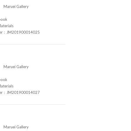
aruei Gallery
book
aterials
ber：JM201900014025
aruei Gallery
book
aterials
ber：JM201900014027
aruei Gallery