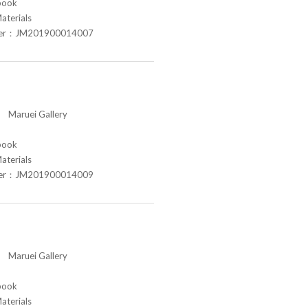
book
aterials
ber：JM201900014007
aruei Gallery
book
aterials
ber：JM201900014009
aruei Gallery
book
aterials