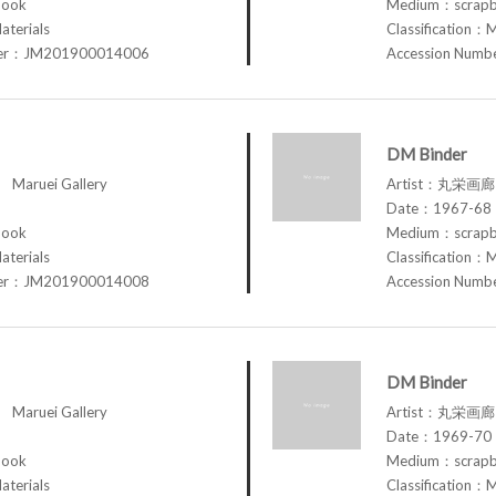
book
Medium：scrap
aterials
Classification：M
ber：JM201900014006
Accession Num
DM Binder
aruei Gallery
Artist：丸栄画廊 M
Date：1967-68
book
Medium：scrap
aterials
Classification：M
ber：JM201900014008
Accession Num
DM Binder
aruei Gallery
Artist：丸栄画廊 M
Date：1969-70
book
Medium：scrap
aterials
Classification：M