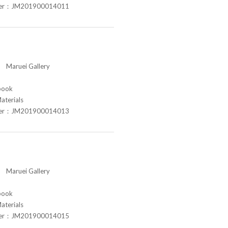
ber：JM201900014011
aruei Gallery
book
aterials
ber：JM201900014013
aruei Gallery
book
aterials
ber：JM201900014015