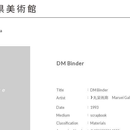
ta
DM Binder
Title
DM Binder
丸栄画廊 Maruei Gall
Artist
Date
1993
Medium
scrapbook
Classification
Materials