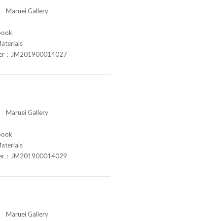
aruei Gallery
book
aterials
ber：JM201900014027
aruei Gallery
book
aterials
ber：JM201900014029
aruei Gallery