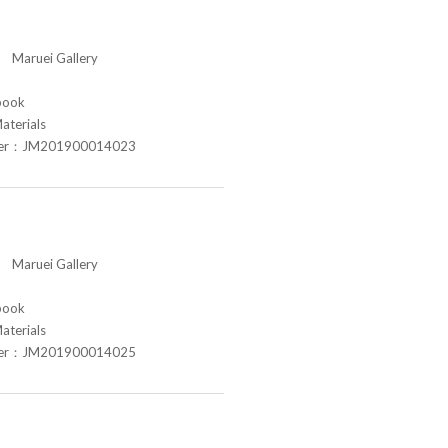
aruei Gallery
book
aterials
ber：JM201900014023
aruei Gallery
book
aterials
ber：JM201900014025