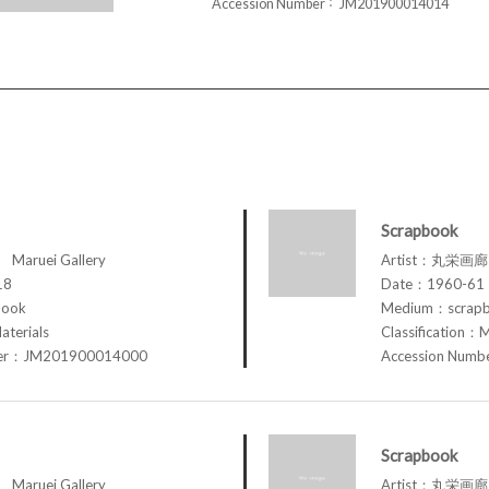
Accession Number
JM201900014014
Scrapbook
aruei Gallery
Artist：丸栄画廊 M
18
Date：1960-61
book
Medium：scrap
aterials
Classification：M
ber：JM201900014000
Accession Num
Scrapbook
aruei Gallery
Artist：丸栄画廊 M