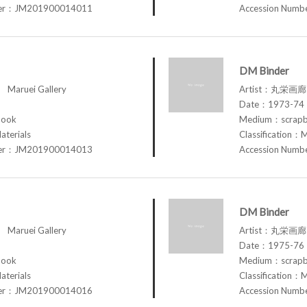
ber：JM201900014011
Accession Num
DM Binder
aruei Gallery
Artist：丸栄画廊 M
Date：1973-74
book
Medium：scrap
aterials
Classification：M
ber：JM201900014013
Accession Num
DM Binder
aruei Gallery
Artist：丸栄画廊 M
Date：1975-76
book
Medium：scrap
aterials
Classification：M
ber：JM201900014016
Accession Num