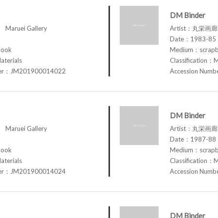
DM Binder
aruei Gallery
Artist：丸栄画廊 M
Date：1983-85
book
Medium：scrap
aterials
Classification：M
ber：JM201900014022
Accession Num
DM Binder
aruei Gallery
Artist：丸栄画廊 M
Date：1987-88
book
Medium：scrap
aterials
Classification：M
ber：JM201900014024
Accession Num
DM Binder