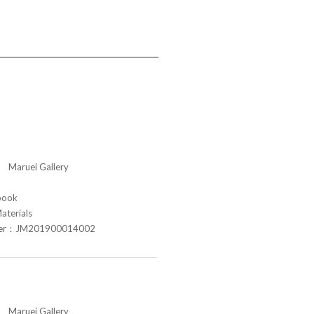
aruei Gallery
book
aterials
ber：JM201900014002
aruei Gallery