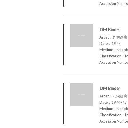
Accession Num
DM Binder
Artist：丸栄画廊 M
Date：1972
Medium：scrap
Classification：M
Accession Num
DM Binder
Artist：丸栄画廊 M
Date：1974-75
Medium：scrap
Classification：M
Accession Num