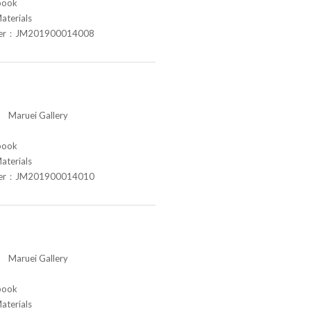
book
aterials
ber：JM201900014008
aruei Gallery
book
aterials
ber：JM201900014010
aruei Gallery
book
aterials