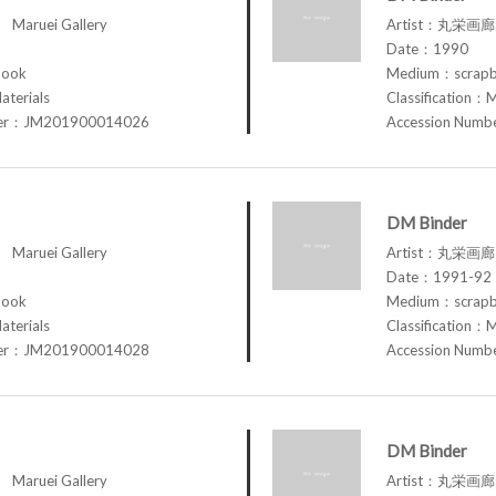
aruei Gallery
Artist：丸栄画廊 M
Date：1990
book
Medium：scrap
aterials
Classification：M
ber：JM201900014026
Accession Num
DM Binder
aruei Gallery
Artist：丸栄画廊 M
Date：1991-92
book
Medium：scrap
aterials
Classification：M
ber：JM201900014028
Accession Num
DM Binder
aruei Gallery
Artist：丸栄画廊 M