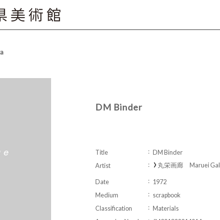
ta
DM Binder
Title
DM Binder
丸栄画廊 Maruei Gall
Artist
Date
1972
Medium
scrapbook
Classification
Materials