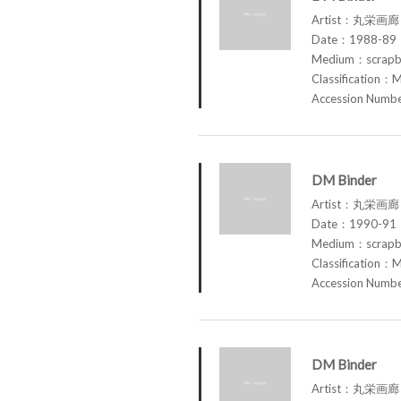
Artist：丸栄画廊 M
Date：1988-89
Medium：scrap
Classification：M
Accession Num
DM Binder
Artist：丸栄画廊 M
Date：1990-91
Medium：scrap
Classification：M
Accession Num
DM Binder
Artist：丸栄画廊 M