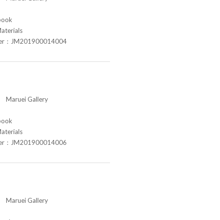
book
aterials
ber：JM201900014004
aruei Gallery
book
aterials
ber：JM201900014006
aruei Gallery