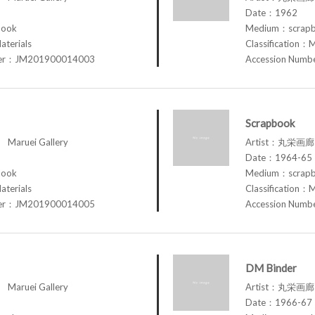
Date：1962
book
Medium：scrap
aterials
Classification：M
ber：JM201900014003
Accession Num
Scrapbook
aruei Gallery
Artist：丸栄画廊 M
Date：1964-65
book
Medium：scrap
aterials
Classification：M
ber：JM201900014005
Accession Num
DM Binder
aruei Gallery
Artist：丸栄画廊 M
Date：1966-67