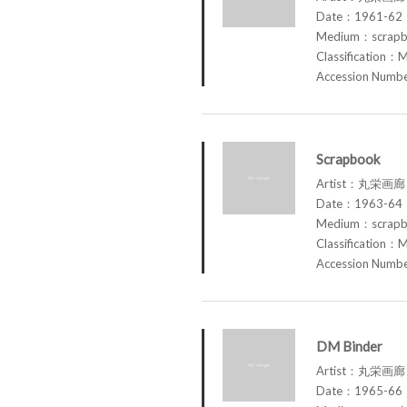
Date：1961-62
Medium：scrap
Classification：M
Accession Num
Scrapbook
Artist：丸栄画廊 M
Date：1963-64
Medium：scrap
Classification：M
Accession Num
DM Binder
Artist：丸栄画廊 M
Date：1965-66