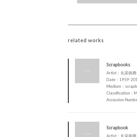
related works
Scrapbooks
Artist：丸栄画廊 M
Date：1959-20
Medium：scrap
Classification：M
Accession Num
Scrapbook
Artist：丸栄画廊 M