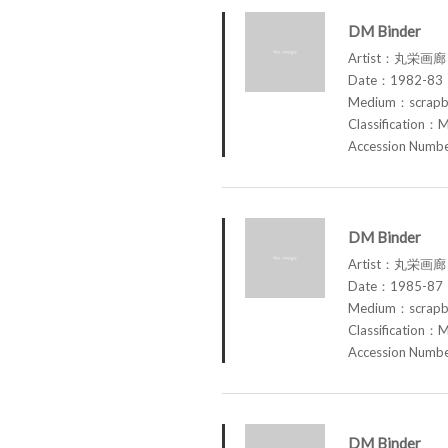
DM Binder
Artist：丸栄画廊 M
Date：1982-83
Medium：scrap
Classification：M
Accession Num
DM Binder
Artist：丸栄画廊 M
Date：1985-87
Medium：scrap
Classification：M
Accession Num
DM Binder