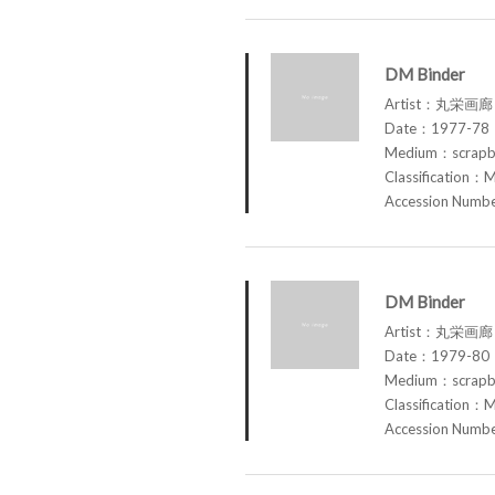
DM Binder
Artist：丸栄画廊 M
Date：1977-78
Medium：scrap
Classification：M
Accession Num
DM Binder
Artist：丸栄画廊 M
Date：1979-80
Medium：scrap
Classification：M
Accession Num