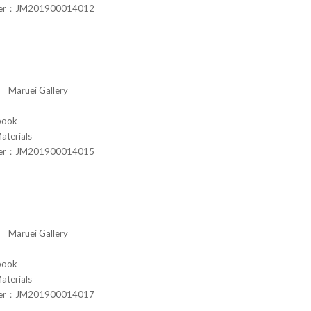
ber：JM201900014012
aruei Gallery
book
aterials
ber：JM201900014015
aruei Gallery
book
aterials
ber：JM201900014017