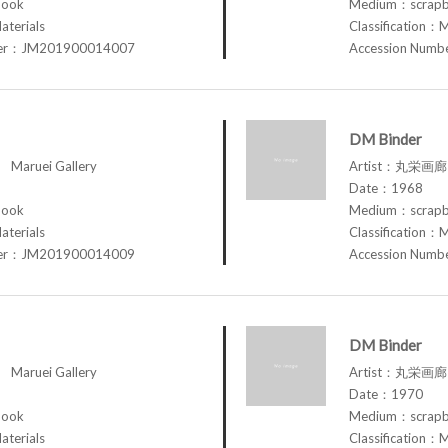
book
Medium：scrap
aterials
Classification：M
ber：JM201900014007
Accession Num
DM Binder
aruei Gallery
Artist：丸栄画廊 M
Date：1968
book
Medium：scrap
aterials
Classification：M
ber：JM201900014009
Accession Num
DM Binder
aruei Gallery
Artist：丸栄画廊 M
Date：1970
book
Medium：scrap
aterials
Classification：M