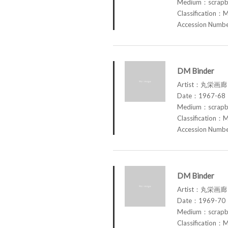
Medium：scrap
Classification：M
Accession Num
DM Binder
Artist：丸栄画廊 M
Date：1967-68
Medium：scrap
Classification：M
Accession Num
DM Binder
Artist：丸栄画廊 M
Date：1969-70
Medium：scrap
Classification：M