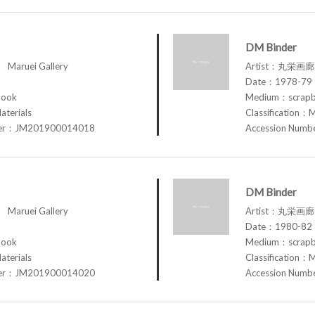
DM Binder
aruei Gallery
Artist：丸栄画廊 M
Date：1978-79
book
Medium：scrap
aterials
Classification：M
ber：JM201900014018
Accession Num
DM Binder
aruei Gallery
Artist：丸栄画廊 M
Date：1980-82
book
Medium：scrap
aterials
Classification：M
ber：JM201900014020
Accession Num