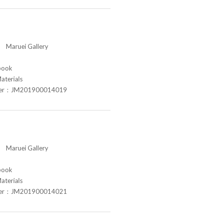
aruei Gallery
book
aterials
ber：JM201900014019
aruei Gallery
book
aterials
ber：JM201900014021