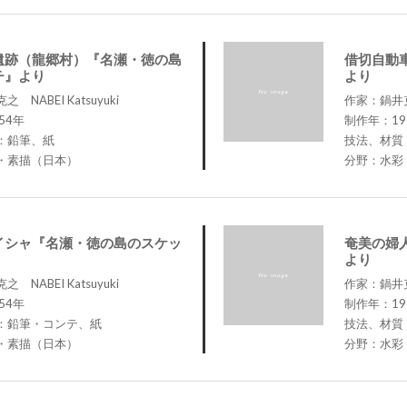
遺跡（龍郷村）『名瀬・徳の島
借切自動
チ』より
より
NABEI Katsuyuki
作家：鍋井克之
54年
制作年：19
：鉛筆、紙
技法、材質
・素描（日本）
分野：水彩
イシャ『名瀬・徳の島のスケッ
奄美の婦
より
NABEI Katsuyuki
作家：鍋井克之
54年
制作年：19
：鉛筆・コンテ、紙
技法、材質
・素描（日本）
分野：水彩