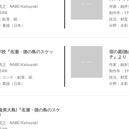
NABEI Katsuyuki
作家：鍋井克之
54年
制作年：19
：鉛筆、紙
技法、材質
・素描（日本）
分野：水彩
学校『名瀬・徳の島のスケッ
宿の庭(
チ』より
NABEI Katsuyuki
作家：鍋井克之
54年
制作年：19
：コンテ・鉛筆、紙
技法、材質
・素描（日本）
分野：水彩
奄美大島)『名瀬・徳の島のスケ
り
NABEI Katsuyuki
54年