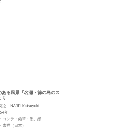
2
のある風景『名瀬・徳の島のス
より
 NABEI Katsuyuki
54年
：コンテ・鉛筆・墨、紙
・素描（日本）