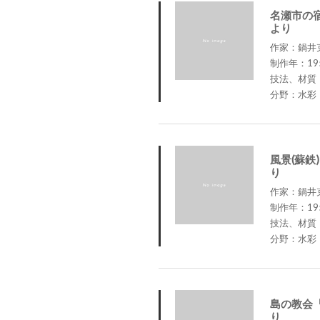
名瀬市の
より
作家：鍋井克之 
制作年：19
技法、材質
分野：水彩
風景(蘇鉄
り
作家：鍋井克之 
制作年：19
技法、材質
分野：水彩
島の教会
り