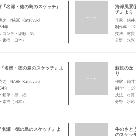
宿『名瀬・徳の島のスケッチ』
海岸風景
チ』より
NABEI Katsuyuki
作家：鍋井克之
54年
制作年：19
：コンテ・淡彩、紙
技法、材質
・素描（日本）
分野：水彩
)『名瀬・徳の島のスケッチ』よ
蘇鉄の丘
り
NABEI Katsuyuki
作家：鍋井克之
54年
制作年：19
：鉛筆・墨、紙
技法、材質
・素描（日本）
分野：水彩
『名瀬・徳の島のスケッチ』よ
牛のさと
のスケッ