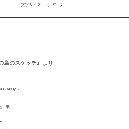
大
文字サイズ：
小
中
徳の島のスケッチ』より
Katsuyuki
墨、紙
本）