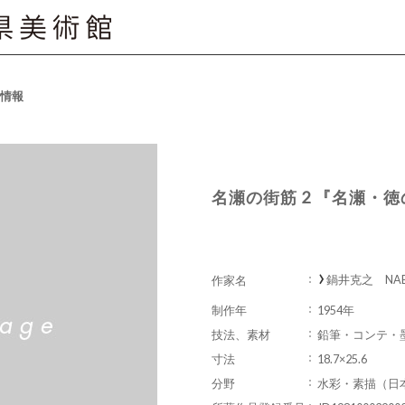
情報
名瀬の街筋 2 『名瀬・
鍋井克之 NABEI 
作家名
制作年
1954年
技法、素材
鉛筆・コンテ・
寸法
18.7×25.6
分野
水彩・素描（日