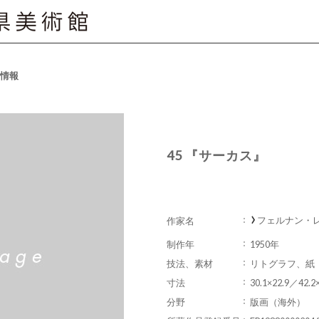
情報
45 『サーカス』
フェルナン・レジェ
作家名
制作年
1950年
技法、素材
リトグラフ、紙
寸法
30.1×22.9／42.2
分野
版画（海外）