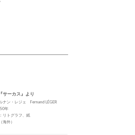
6
 『サーカス』より
ナン・レジェ Fernand LÉGER
50年
：リトグラフ、紙
（海外）