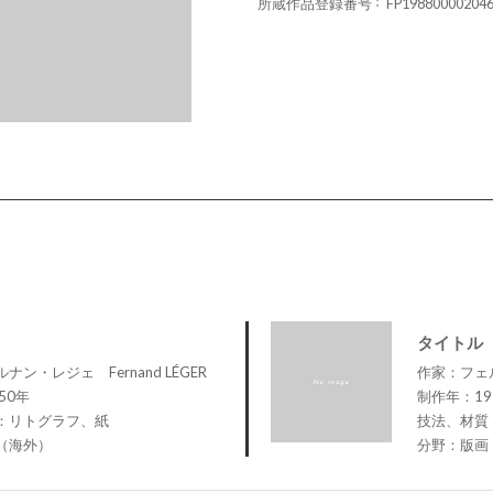
所蔵作品登録番号
FP19880000204
タイトル
ン・レジェ Fernand LÉGER
作家：フェル
50年
制作年：19
：リトグラフ、紙
技法、材質
（海外）
分野：版画