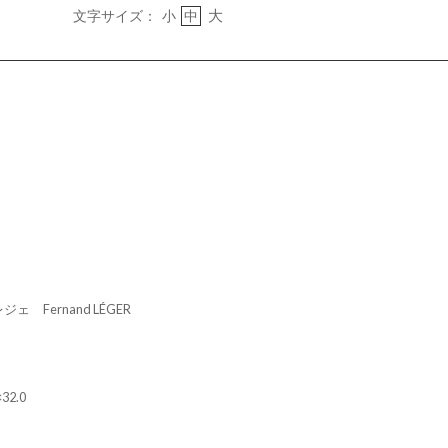
大
文字サイズ：
小
中
 Fernand LÉGER
×32.0