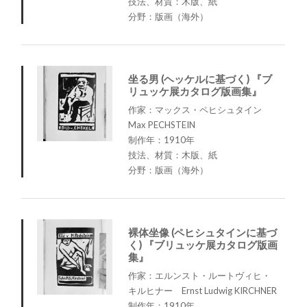
技法、材質：木版、紙
分野：版画（海外）
坐る男 (ヘッケルに基づく) 『ブ
リュッケ展カタログ版画集』
作家：マックス・ペヒシュタイン
Max PECHSTEIN
制作年：1910年
技法、材質：木版、紙
分野：版画（海外）
裸体坐像 (ペヒシュタインに基づ
く) 『ブリュッケ展カタログ版画
集』
作家：エルンスト・ルートヴィヒ・
キルヒナー Ernst Ludwig KIRCHNER
制作年：1910年