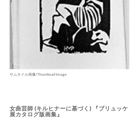
サムネイル画像/Thumbnail Image
女曲芸師 (キルヒナーに基づく) 『ブリュッケ
展カタログ版画集』