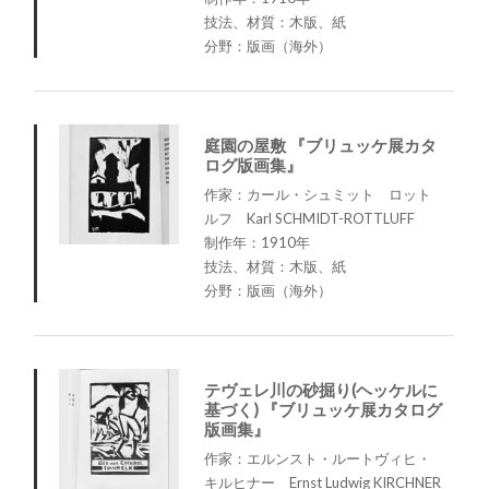
技法、材質：木版、紙
分野：版画（海外）
庭園の屋敷 『ブリュッケ展カタ
ログ版画集』
作家：カール・シュミット゠ロット
ルフ Karl SCHMIDT-ROTTLUFF
制作年：1910年
技法、材質：木版、紙
分野：版画（海外）
テヴェレ川の砂掘り(ヘッケルに
基づく) 『ブリュッケ展カタログ
版画集』
作家：エルンスト・ルートヴィヒ・
キルヒナー Ernst Ludwig KIRCHNER