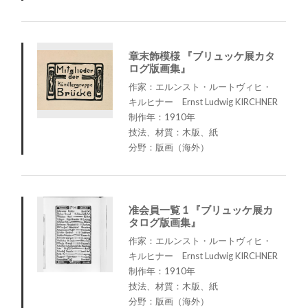
章末飾模様 『ブリュッケ展カタ
ログ版画集』
作家：エルンスト・ルートヴィヒ・
キルヒナー Ernst Ludwig KIRCHNER
制作年：1910年
技法、材質：木版、紙
分野：版画（海外）
准会員一覧 1 『ブリュッケ展カ
タログ版画集』
作家：エルンスト・ルートヴィヒ・
キルヒナー Ernst Ludwig KIRCHNER
制作年：1910年
技法、材質：木版、紙
分野：版画（海外）