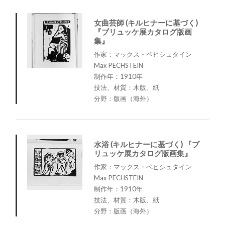
女曲芸師 (キルヒナーに基づく)
『ブリュッケ展カタログ版画
集』
作家：マックス・ペヒシュタイン
Max PECHSTEIN
制作年：1910年
技法、材質：木版、紙
分野：版画（海外）
水浴 (キルヒナーに基づく) 『ブ
リュッケ展カタログ版画集』
作家：マックス・ペヒシュタイン
Max PECHSTEIN
制作年：1910年
技法、材質：木版、紙
分野：版画（海外）