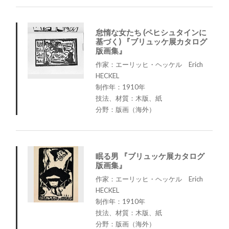
怠惰な女たち (ペヒシュタインに
基づく) 『ブリュッケ展カタログ
版画集』
作家：エーリッヒ・ヘッケル Erich
HECKEL
制作年：1910年
技法、材質：木版、紙
分野：版画（海外）
眠る男 『ブリュッケ展カタログ
版画集』
作家：エーリッヒ・ヘッケル Erich
HECKEL
制作年：1910年
技法、材質：木版、紙
分野：版画（海外）