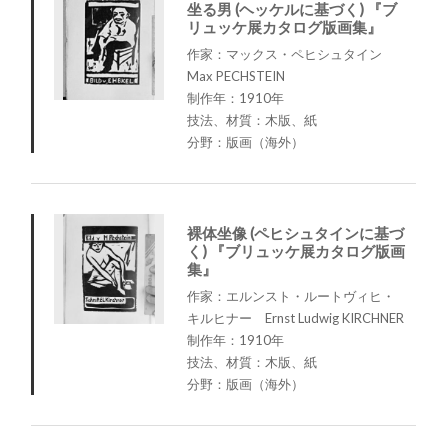
坐る男 (ヘッケルに基づく) 『ブ
リュッケ展カタログ版画集』
作家：マックス・ペヒシュタイン
Max PECHSTEIN
制作年：1910年
技法、材質：木版、紙
分野：版画（海外）
裸体坐像 (ペヒシュタインに基づ
く) 『ブリュッケ展カタログ版画
集』
作家：エルンスト・ルートヴィヒ・
キルヒナー Ernst Ludwig KIRCHNER
制作年：1910年
技法、材質：木版、紙
分野：版画（海外）