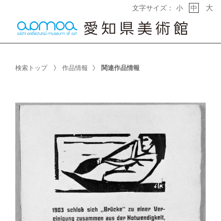
大
文字サイズ：
小
中
検索トップ
作品情報
関連作品情報