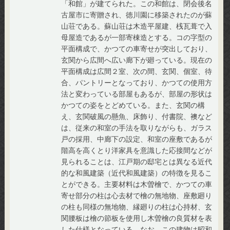
「和館」が建てられた。この和館は、閉会後名
古屋市に寄贈され、徳川園に移築されたのが蘇
山荘である。蘇山荘は木造平屋建、桟瓦葺で入
母屋造であるが一部寄棟造とする。コの字型の
平面構成で、かつての車寄せが突出しており、
玄関から広間へ広い廊下が廻っている。現在の
平面構成は広間２室、次の間、玄関、個室、待
合、パントリーとなっており、かつての使用方
法と変わっている部屋もあるが、部屋の形状は
かつての姿をとどめている。また、玄関の構
え、玄関破風の懸魚、床飾り、付書院、襖など
は、従来の和室の手法を取りながらも、ガラス
戸の採用、中廊下の設定、和室の座敷であるが
階高を高くとり洋家具を意識した応接間などが
見られることは、江戸期の邸宅とは異なる近代
的な和風建築（近代和風建築）の特徴を見るこ
とができる。主要材料は木曽檜で、かつての車
寄せ部分の柱は心去材で檜の無地物、座敷廻り
の柱も同様の無地物、縁廻りの柱は心持材、玄
関腰板は檜の節板を使用し木曽檜の良質材を表
した仕様となっている。なお、この建物は昭和