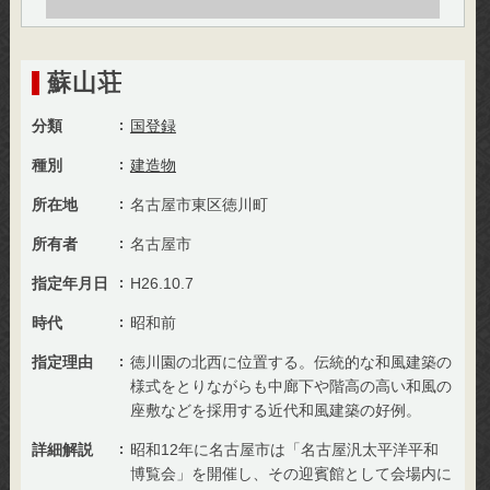
蘇山荘
分類
国登録
種別
建造物
所在地
名古屋市東区徳川町
所有者
名古屋市
指定年月日
H26.10.7
時代
昭和前
指定理由
徳川園の北西に位置する。伝統的な和風建築の
様式をとりながらも中廊下や階高の高い和風の
座敷などを採用する近代和風建築の好例。
詳細解説
昭和12年に名古屋市は「名古屋汎太平洋平和
博覧会」を開催し、その迎賓館として会場内に