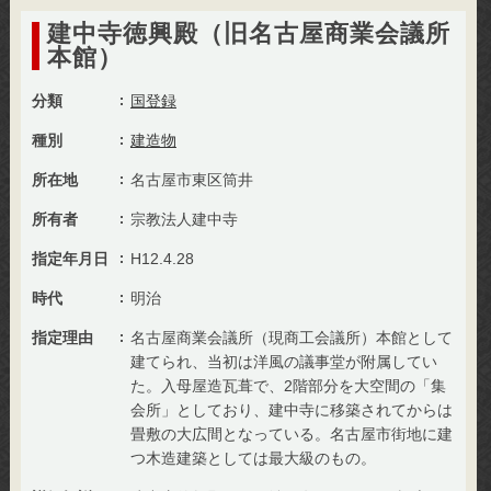
建中寺徳興殿（旧名古屋商業会議所
本館）
分類
国登録
種別
建造物
所在地
名古屋市東区筒井
所有者
宗教法人建中寺
指定年月日
H12.4.28
時代
明治
指定理由
名古屋商業会議所（現商工会議所）本館として
建てられ、当初は洋風の議事堂が附属してい
た。入母屋造瓦葺で、2階部分を大空間の「集
会所」としており、建中寺に移築されてからは
畳敷の大広間となっている。名古屋市街地に建
つ木造建築としては最大級のもの。