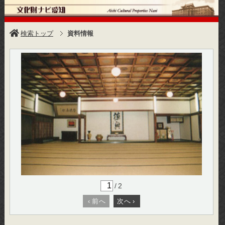
検索トップ
資料情報
/
2
‹
前へ
次へ
›