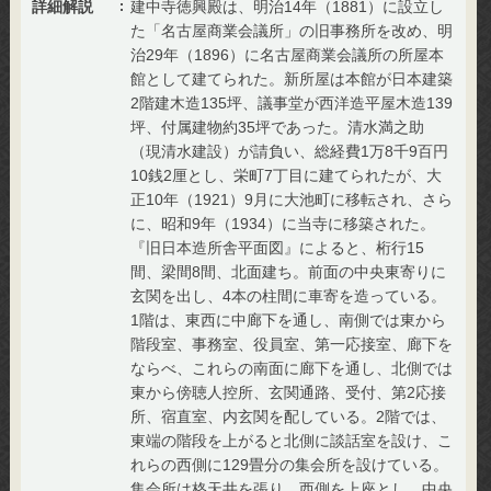
詳細解説
建中寺徳興殿は、明治14年（1881）に設立し
た「名古屋商業会議所」の旧事務所を改め、明
治29年（1896）に名古屋商業会議所の所屋本
館として建てられた。新所屋は本館が日本建築
2階建木造135坪、議事堂が西洋造平屋木造139
坪、付属建物約35坪であった。清水満之助
（現清水建設）が請負い、総経費1万8千9百円
10銭2厘とし、栄町7丁目に建てられたが、大
正10年（1921）9月に大池町に移転され、さら
に、昭和9年（1934）に当寺に移築された。
『旧日本造所舎平面図』によると、桁行15
間、梁間8間、北面建ち。前面の中央東寄りに
玄関を出し、4本の柱間に車寄を造っている。
1階は、東西に中廊下を通し、南側では東から
階段室、事務室、役員室、第一応接室、廊下を
ならべ、これらの南面に廊下を通し、北側では
東から傍聴人控所、玄関通路、受付、第2応接
所、宿直室、内玄関を配している。2階では、
東端の階段を上がると北側に談話室を設け、こ
れらの西側に129畳分の集会所を設けている。
集会所は格天井を張り、西側を上座とし、中央