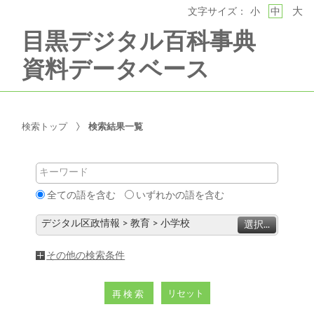
大
文字サイズ：
小
中
目黒デジタル百科事典
資料データベース
検索トップ
検索結果一覧
キーワード
全ての語を含む
いずれかの語を含む
デジタル区政情報 > 教育 > 小学校
選択...
その他の検索条件
リセット
再検索