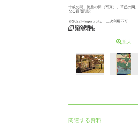
十畝の間、漁樵の間（写真）、草丘の間
なる百段階段
© 2022 Meguro city. 二次利用不可
拡大
関連する資料