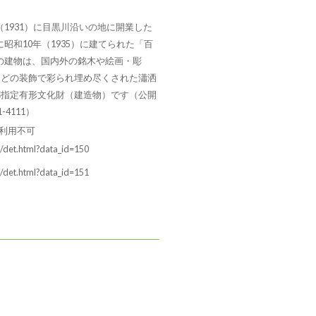
1931）に目黒川沿いの地に開業した
昭和10年（1935）に建てられた「百
の建物は、国内外の銘木や絵画・彫
などの装飾で彩られ埋め尽くされた瀟洒
都指定有形文化財（建造物）です（公開
-4111）
 二次利用不可
3/det.html?data_id=150
3/det.html?data_id=151