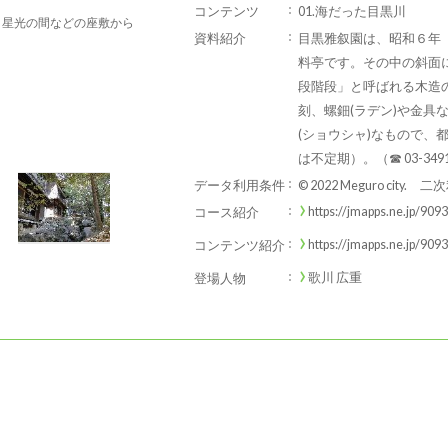
コンテンツ
01.海だった目黒川
、星光の間などの座敷から
資料紹介
目黒雅叙園は、昭和６年（
料亭です。その中の斜面に
段階段」と呼ばれる木造
刻、螺鈿(ラデン)や金具
(ショウシャ)なもので、
は不定期）。（☎ 03-3491
データ利用条件
© 2022 Meguro city.
https://jmapps.ne.jp/909
コース紹介
https://jmapps.ne.jp/909
コンテンツ紹介
歌川 広重
登場人物