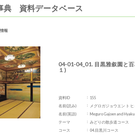
事典 資料データベース
情報
04-01-04_01. 目黒雅叙
１)
資料ID
155
名前(読み)
メグロガジョウエン ト 
名前(英語)
Meguro Gajoen and Hyakud
テーマ
みどりの散歩道コース
コース
04.目黒川コース