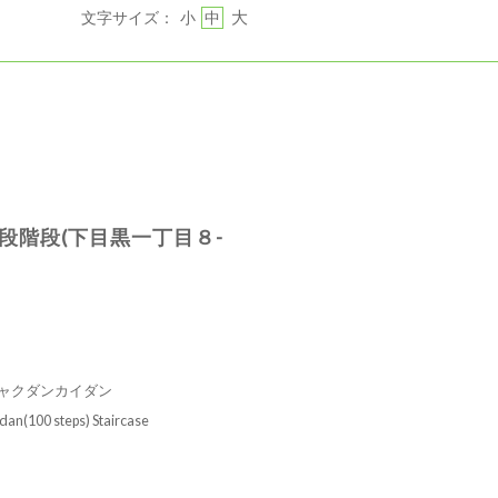
大
文字サイズ：
小
中
園と百段階段(下目黒一丁目８-
ヒャクダンカイダン
an(100 steps) Staircase