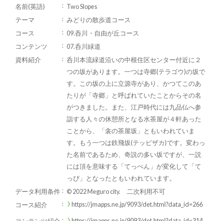
名前(英語)
Two Slopes
テーマ
みどりの散歩道コース
コース
09.呑川・自由が丘コース
コンテンツ
07.呑川緑道
資料紹介
呑川本流緑道沿いの中根住区センター付近に２
つの坂があります。一つは寺郷(テラゴウ)の坂で
す。この坂の上に立源寺があり、かつてこのあ
たりが「寺郷」と呼ばれていたことからその名
がつきました。また、江戸時代には九品仏へ参
詣する人々の休憩所となる水茶屋が４軒あった
ことから、「衾の茶屋坂」ともいわれていま
す。もう一つは鉄飛坂(テッピザカ)です。変わっ
た名前であるため、奇説の多い坂ですが、一説
には頂を意味する「てっぺん」が変化して「て
っぴ」となったともいわれています。
データ利用条件
© 2022 Meguro city. 二次利用不可
https://jmapps.ne.jp/9093/det.html?data_id=266
コース紹介
https://jmapps.ne.jp/9093/det.html?data_id=314