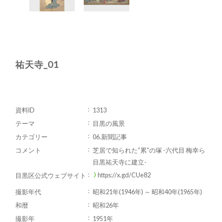
祐天寺_01
資料ID
1313
テーマ
目黒の風景
カテゴリー
06.新聞記事
コメント
芝居で知られた”累”の塚 -六代目 梅幸ら
目黒祐天寺に建立-
https://x.gd/CUe82
目黒区公式ウェブサイト
撮影年代
昭和21年(1946年) ～ 昭和40年(1965年)
和暦
昭和26年
撮影年
1951年