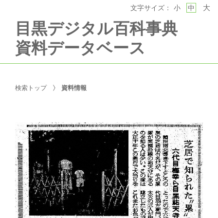
大
文字サイズ：
小
中
目黒デジタル百科事典
資料データベース
検索トップ
資料情報