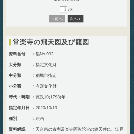
/
3
‹
前へ
次へ
›
常楽寺の飛天図及び龍図
資料番号
稲No.032
大分類
指定文化財
中分類
稲城市指定
小分類
有形文化財
時代・時期
寛政10(1798)年
指定年月日
2020/10/13
種別
絵画
資料解説
天台宗の古刹常楽寺阿弥陀堂の鏡天井に、江戸